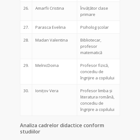
26.
Amarfii Cristina
Învățător clase
primare
27.
Parasca Evelina
Psiholog școlar
28.
Madan Valentina
Bibliotecar,
profesor
matematică
29.
MelnicDoina
Profesor fizică,
concediu de
îngrijire a copilului
30.
Ionițov Vera
Profesor limba și
literatura română,
concediu de
îngrijire a copilului
Analiza cadrelor didactice conform
studiilor