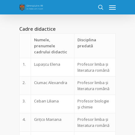
Cadre didactice
Numele,
Disciplina
prenumele
predată
cadrului didactic
1.
Lupașcu Elena
Profesor limba și
literatura română
2.
Ciumac Alexandra
Profesor limba și
literatura română
3.
Ceban Liliana
Profesor biologie
și chimie
4.
Grițco Mariana
Profesor limba și
literatura română