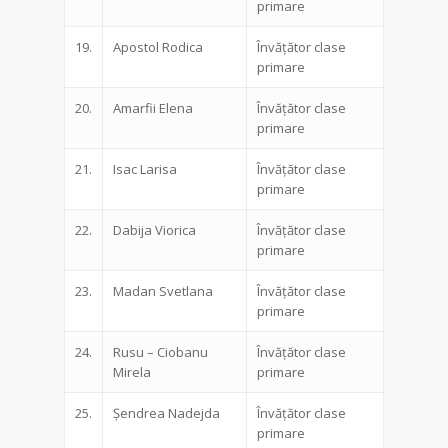
primare
19.
Apostol Rodica
Învățător clase
primare
20.
Amarfii Elena
Învățător clase
primare
21.
Isac Larisa
Învățător clase
primare
22.
Dabija Viorica
Învățător clase
primare
23.
Madan Svetlana
Învățător clase
primare
24.
Rusu – Ciobanu
Învățător clase
Mirela
primare
25.
Șendrea Nadejda
Învățător clase
primare