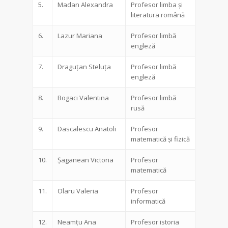
5.
Madan Alexandra
Profesor limba și
literatura română
6.
Lazur Mariana
Profesor limbă
engleză
7.
Draguțan Steluța
Profesor limbă
engleză
8.
Bogaci Valentina
Profesor limbă
rusă
9.
Dascalescu Anatoli
Profesor
matematică și fizică
10.
Șaganean Victoria
Profesor
matematică
11.
Olaru Valeria
Profesor
informatică
12.
Neamţu Ana
Profesor istoria