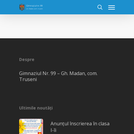
Despre
Gimnaziul Nr. 99 – Gh. Madan, com.
Truseni
Ultimile noutăți
Anunțul înscrierea în clasa
I-îi