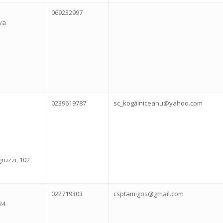
069232997
va
0239619787
sc_kogălniceanu@yahoo.com
ruzzi, 102
022719303
csptamigos@gmail.com
24