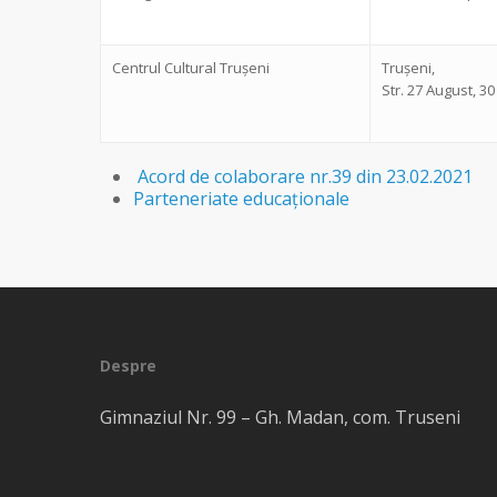
Centrul Cultural Trușeni
Trușeni,
Str. 27 August, 30
Acord de colaborare nr.39 din 23.02.2021
Parteneriate educaționale
Despre
Gimnaziul Nr. 99 – Gh. Madan, com. Truseni