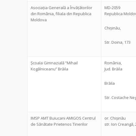
Asociația Generală a Învățătorilor
MD-2059
din România, filiala din Republica
Republica Moldo
Moldova
Chișinău,
Str. Doina, 173
Școala Gimnazială ”Mihail
România,
Kogălniceanu” Brăila
Jud. Brăila
Brăila
Str. Costache Neg
IMSP AMT Buiucani AMIGOS Centrul
or. Chișinău
de Sănătate Prietenos Tinerilor
str. Ion Creangă, 