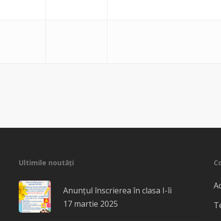
Ultimile noutăți
C
Ad
Anunțul înscrierea în clasa I-îi
17 martie 2025
T