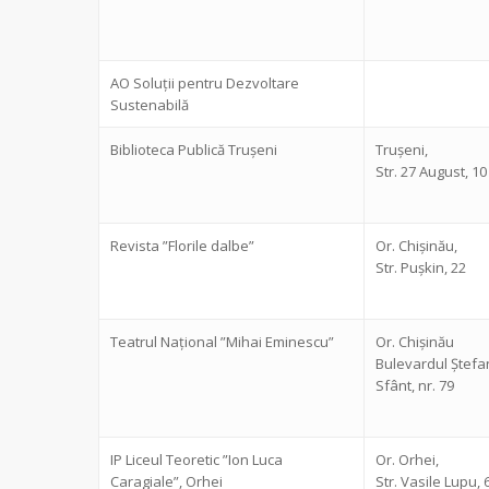
AO Soluții pentru Dezvoltare
Sustenabilă
Biblioteca Publică Trușeni
Trușeni,
Str. 27 August, 10
Revista ”Florile dalbe”
Or. Chișinău,
Str. Pușkin, 22
Teatrul Național ”Mihai Eminescu”
Or. Chișinău
Bulevardul Ștefan
Sfânt, nr. 79
IP Liceul Teoretic ”Ion Luca
Or. Orhei,
Caragiale”, Orhei
Str. Vasile Lupu, 