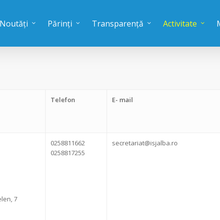
Noutăți
Părinți
Transparență
Activitate
Telefon
E- mail
0258811662
secretariat@isjalba.ro
0258817255
elen, 7