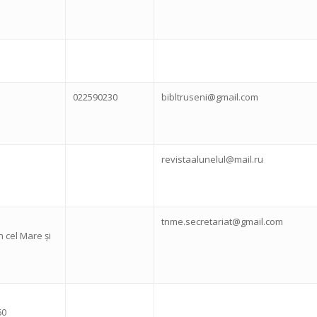
022590230
bibltruseni@gmail.com
revistaalunelul@mail.ru
tnme.secretariat@gmail.com
 cel Mare și
60