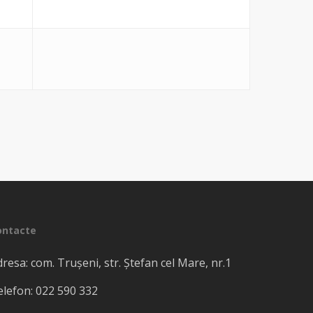
ontacte
resa: com. Truşeni, str. Ștefan cel Mare, nr.1
elefon: 022 590 332