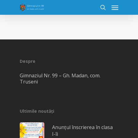
Despre
Gimnaziul Nr. 99 – Gh. Madan, com.
Truseni
Ultimile noutăți
Anunțul înscrierea în clasa
I-îi