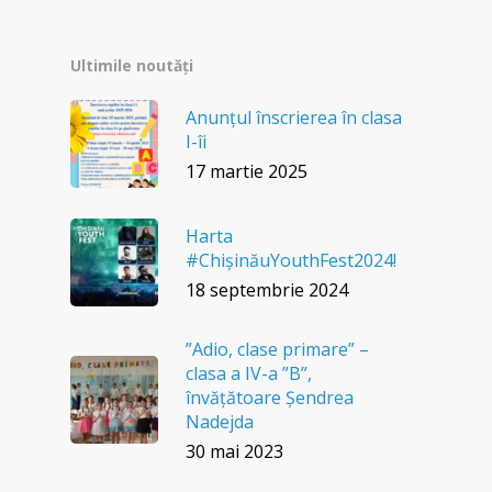
Ultimile noutăți
Anunțul înscrierea în clasa
I-îi
17 martie 2025
Harta
#ChișinăuYouthFest2024!
18 septembrie 2024
”Adio, clase primare” –
clasa a IV-a ”B”,
învățătoare Șendrea
Nadejda
30 mai 2023