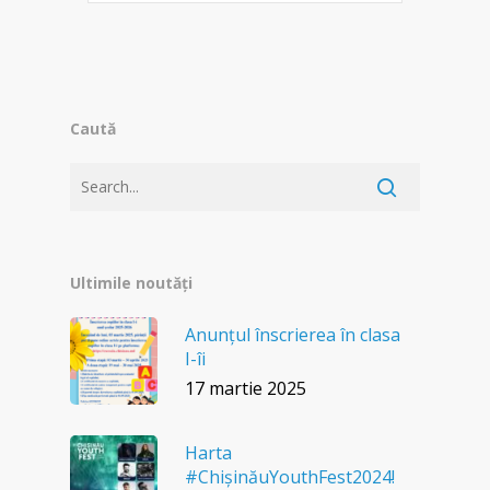
Caută
Ultimile noutăți
Anunțul înscrierea în clasa
I-îi
17 martie 2025
Harta
#ChișinăuYouthFest2024!